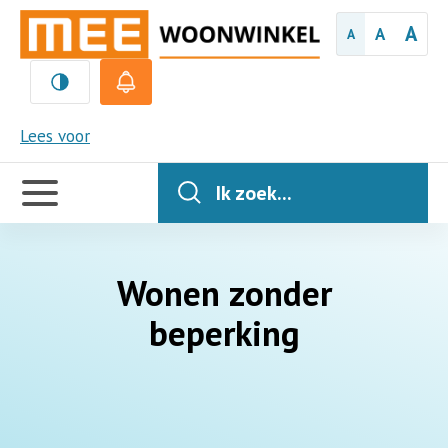
A
A
A
MEE
Lees voor
Handige
links
Ik zoek...
Wonen zonder
beperking