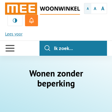
A
A
A
MEE
Lees voor
Handige
links
Ik zoek...
Wonen zonder
beperking