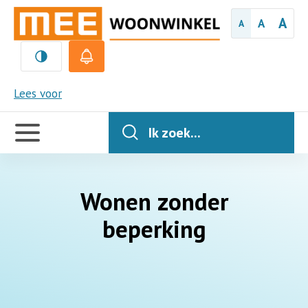
A
A
A
MEE
Lees voor
Handige
links
Ik zoek...
Wonen zonder
beperking