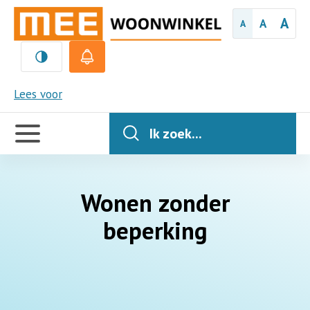
A
A
A
MEE
Lees voor
Handige
links
Ik zoek...
Wonen zonder
beperking