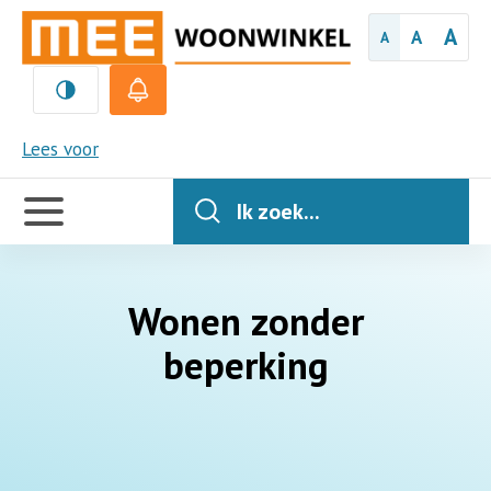
A
A
A
MEE
Lees voor
Handige
links
Ik zoek...
Wonen zonder
beperking