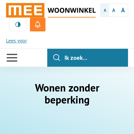
A
A
A
MEE
Lees voor
Handige
links
Ik zoek...
Wonen zonder
beperking