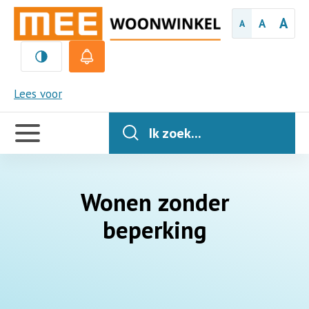
A
A
A
MEE
Lees voor
Handige
links
Ik zoek...
Wonen zonder
beperking