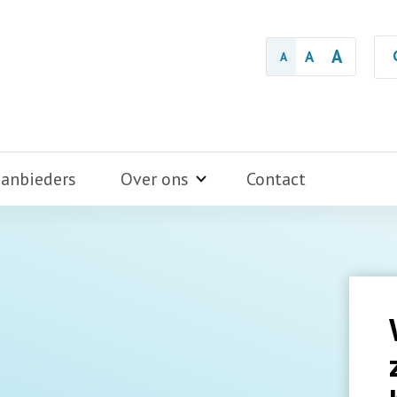
A
A
A
aanbieders
Over ons
Contact