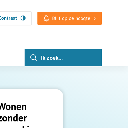
Contrast
Blijf op de hoogte
Ik zoek...
Wonen
zonder