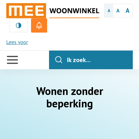
A
A
A
MEE
Lees voor
Handige
links
Ik zoek...
Wonen zonder
beperking