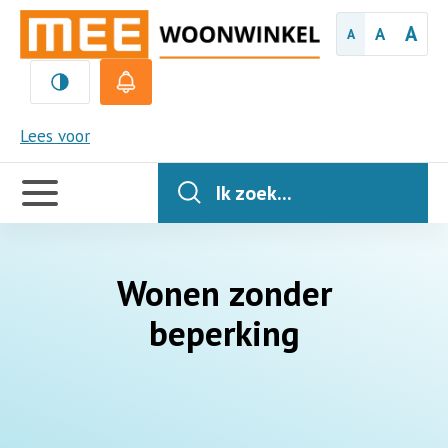
A
A
A
MEE
Lees voor
Handige
links
Ik zoek...
Wonen zonder
beperking