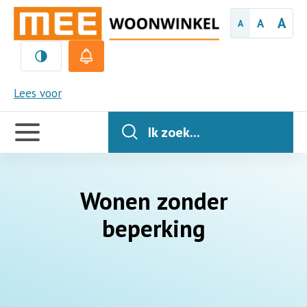
A
A
A
MEE
Lees voor
Handige
links
Ik zoek...
Wonen zonder
beperking