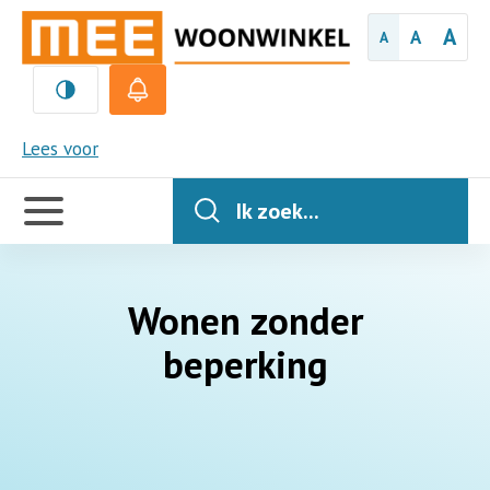
A
A
A
MEE
Lees voor
Handige
links
Ik zoek...
Wonen zonder
beperking