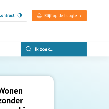
Contrast
Blijf op de hoogte
Ik zoek...
Wonen
zonder