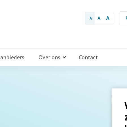
A
A
A
aanbieders
Over ons
Contact