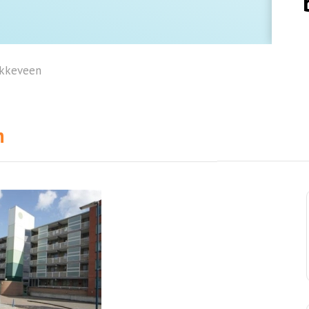
okkeveen
n