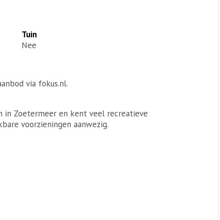
Tuin
Nee
anbod via fokus.nl.
n in Zoetermeer en kent veel recreatieve
nkbare voorzieningen aanwezig.