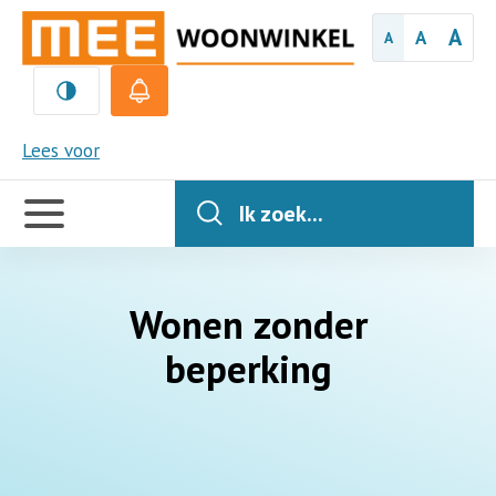
A
A
A
MEE
Lees voor
Handige
links
Ik zoek...
Wonen zonder
beperking