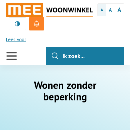
A
A
A
MEE
Lees voor
Handige
links
Ik zoek...
Wonen zonder
beperking