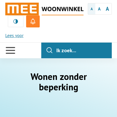
A
A
A
MEE
Lees voor
Handige
links
Ik zoek...
Wonen zonder
beperking