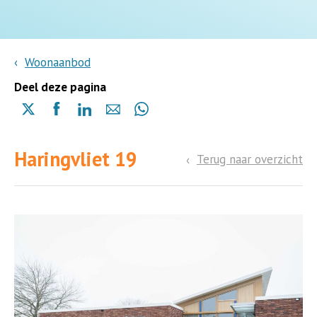
Woonaanbod
Deel deze pagina
Delen
Delen
Delen
Delen
Delen
via
via
via
via
via
X
Facebook
Linkedin
e-
Whatsapp
Haringvliet 19
(opent
(opent
(opent
mail
Terug naar overzicht
(opent
in
in
in
in
een
een
een
een
nieuwe
nieuwe
nieuwe
nieuwe
pagina)
pagina)
pagina)
pagina)