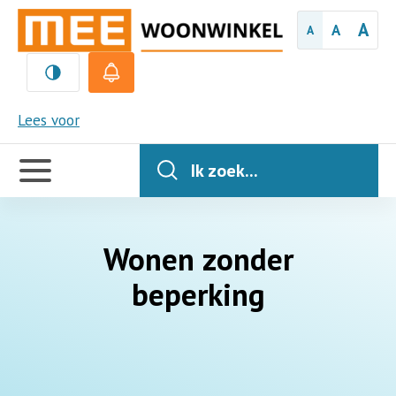
A
A
A
MEE
Lees voor
Handige
links
Ik zoek...
Wonen zonder
beperking