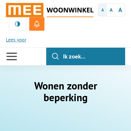
A
A
A
MEE
Lees voor
Handige
links
Ik zoek...
Wonen zonder
beperking