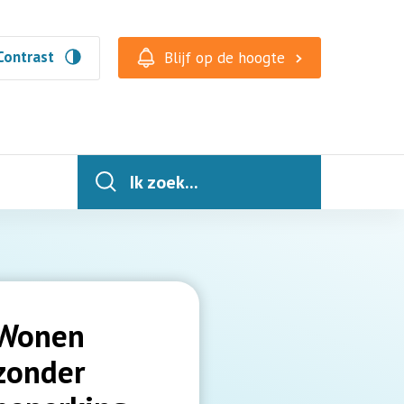
Contrast
Blijf op de hoogte
Ik zoek...
Wonen
zonder