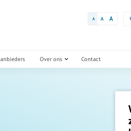
A
A
A
aanbieders
Over ons
Contact