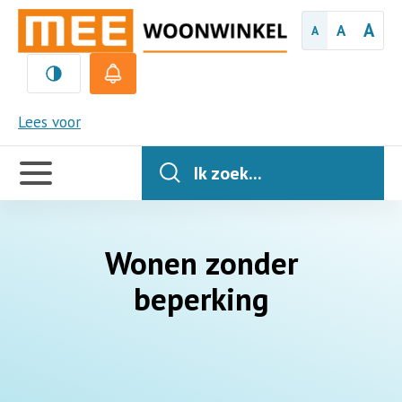
A
A
A
MEE
Lees voor
Handige
links
Ik zoek...
Wonen zonder
beperking