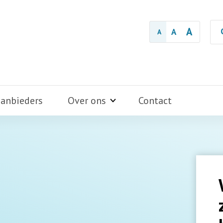
A
A
A
aanbieders
Over ons
Contact