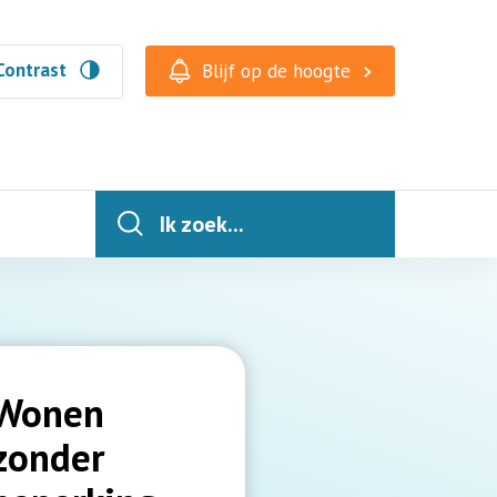
Contrast
Blijf op de hoogte
Ik zoek...
Wonen
zonder