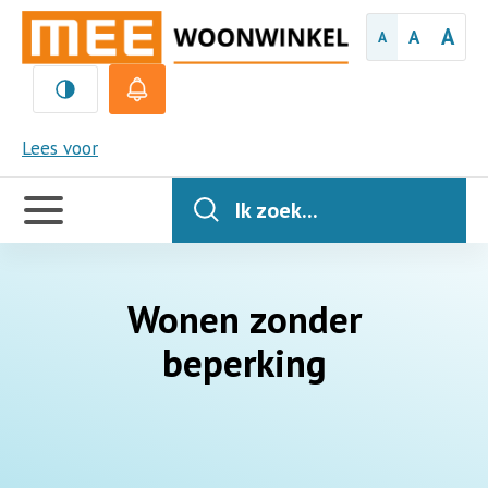
A
A
A
MEE
Lees voor
Handige
links
Ik zoek...
Wonen zonder
beperking