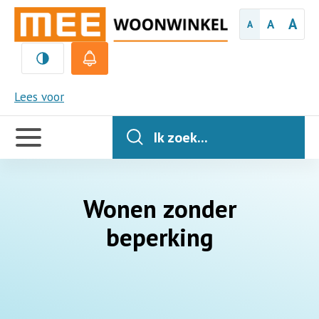
A
A
A
MEE
Lees voor
Handige
links
Ik zoek...
Wonen zonder
beperking