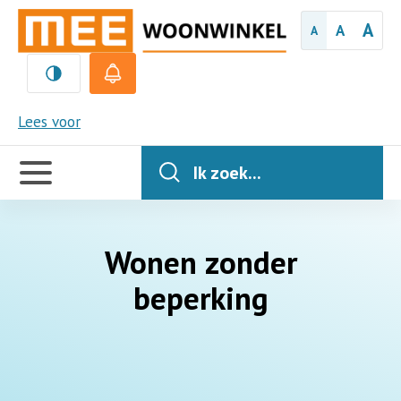
A
A
A
MEE
Lees voor
Handige
links
Ik zoek...
Wonen zonder
beperking