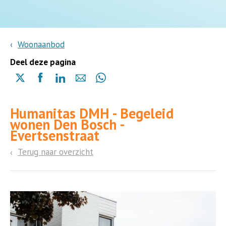
Woonaanbod
Deel deze pagina
Delen
Delen
Delen
Delen
Delen
via
via
via
via
via
X
Facebook
Linkedin
e-
Whatsapp
Humanitas DMH - Begeleid
(opent
(opent
(opent
mail
(opent
wonen Den Bosch -
in
in
in
in
Evertsenstraat
een
een
een
een
nieuwe
nieuwe
nieuwe
nieuwe
Terug naar overzicht
pagina)
pagina)
pagina)
pagina)