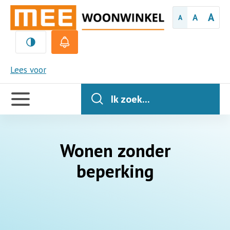
A
A
A
MEE
Lees voor
Handige
links
Ik zoek...
Wonen zonder
beperking