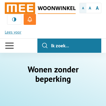
A
A
A
MEE
Lees voor
Handige
links
Ik zoek...
Wonen zonder
beperking