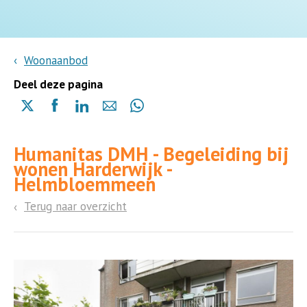
Woonaanbod
Deel deze pagina
Delen
Delen
Delen
Delen
Delen
via
via
via
via
via
X
Facebook
Linkedin
e-
Whatsapp
Humanitas DMH - Begeleiding bij
(opent
(opent
(opent
mail
(opent
wonen Harderwijk -
in
in
in
in
Helmbloemmeen
een
een
een
een
nieuwe
nieuwe
nieuwe
nieuwe
Terug naar overzicht
pagina)
pagina)
pagina)
pagina)