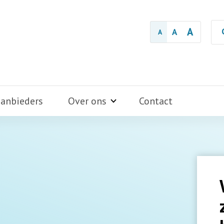
A
A
A
aanbieders
Over ons
Contact