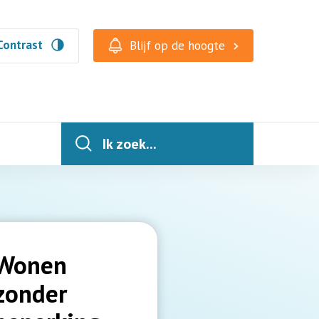
Contrast
Blijf op de hoogte
Ik zoek...
Wonen
zonder