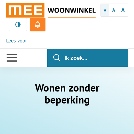
A
A
A
MEE
Lees voor
Handige
links
Ik zoek...
Wonen zonder
beperking