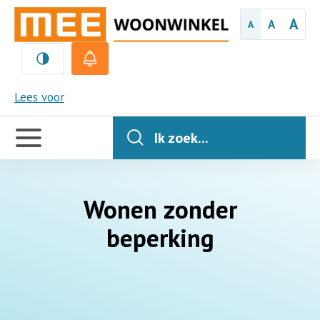
A
A
A
MEE
Lees voor
Handige
links
Ik zoek...
Wonen zonder
beperking