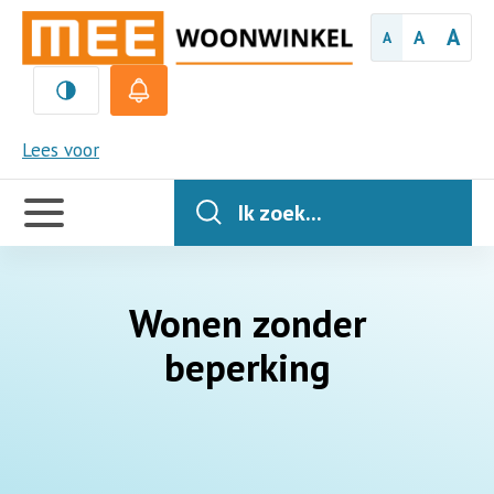
A
A
A
MEE
Lees voor
Handige
links
Ik zoek...
Wonen zonder
beperking