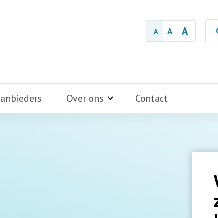
A
A
A
aanbieders
Over ons
Contact