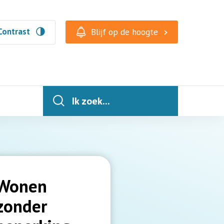
Contrast
Blijf op de hoogte
Ik zoek...
Wonen
zonder