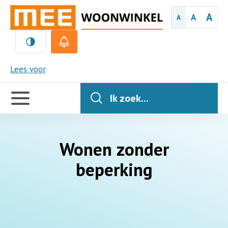
A
A
A
MEE
Lees voor
Handige
links
Ik zoek...
Wonen zonder
beperking