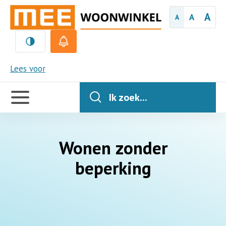
A
A
A
MEE
Lees voor
Handige
links
Ik zoek...
Wonen zonder
beperking