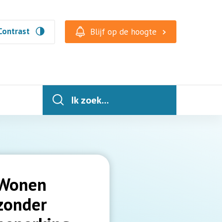
Contrast
Blijf op de hoogte
Ik zoek...
Wonen
zonder