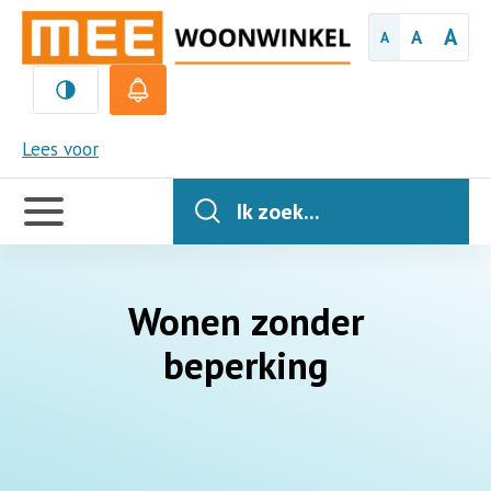
A
A
A
MEE
Lees voor
Handige
links
Ik zoek...
Wonen zonder
beperking