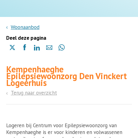
Woonaanbod
Deel deze pagina
Delen
Delen
Delen
Delen
Delen
via
via
via
via
via
X
Facebook
Linkedin
e-
Whatsapp
Kempenhaeghe
(opent
(opent
(opent
mail
(opent
Epilepsiewoonzorg Den Vinckert
in
in
in
in
Logeerhuis
een
een
een
een
nieuwe
nieuwe
nieuwe
nieuwe
Terug naar overzicht
pagina)
pagina)
pagina)
pagina)
Logeren bij Centrum voor Epilepsiewoonzorg van
Kempenhaeghe is er voor kinderen en volwassenen