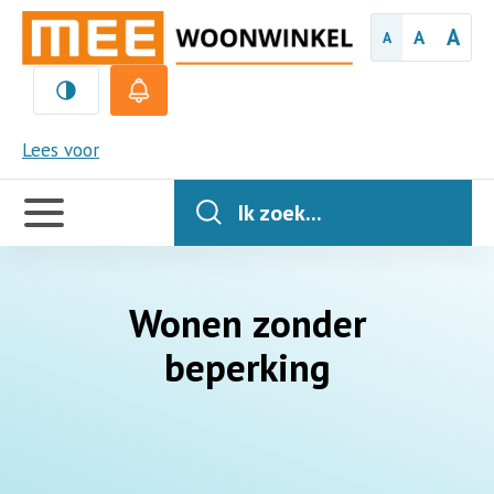
A
A
A
MEE
Lees voor
Handige
links
Ik zoek...
Wonen zonder
beperking