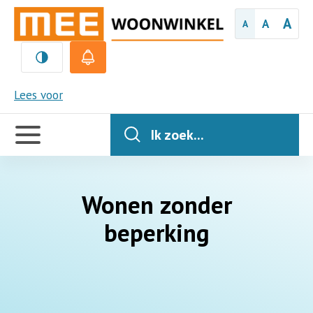
A
A
A
MEE
Lees voor
Handige
links
Ik zoek...
Wonen zonder
beperking