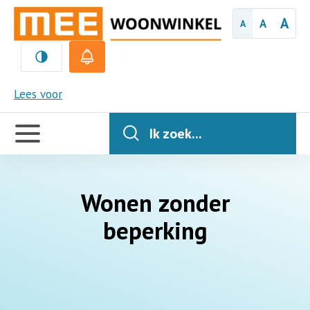
A
A
A
MEE
Lees voor
Handige
links
Ik zoek...
Wonen zonder
beperking