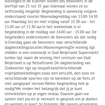
woningen.In de Klarinet wonen zes bewoners in de
leeftijd van 25 tot 35 jaar. Allemaal wonen ze zo
zelfstandig mogelijk. Begeleiding is aanwezig volgens
onderstaand rooster:Woensdagmiddag van 13.00-14.30
uur. Maandag tot en met vrijdag vanaf 15.30 uur - tot
21.00 uur of 21.30 uur.In het weekeinde is er
begeleiding in de middag van 14.00 uur - 15.00 uur. De
begeleiders ondersteunen de bewoners als dat nodig
is.Overdag gaan de bewoners naar verschillende
dagbestedingslocaties.WoonomgevingDe woning ligt
midden in een woonwijk in Oud-Beijerland. Supermarkt
Jumbo ligt naast de woning. Het centrum van Oud-
Beijerland is op fietsafstand. De dagbesteding van
Zuidwester ligt op loopafstand.Verschillende
vrijetijdsbestedingen zoals een eetcafé, een soos en
verschillende sporten zijn te bereiken op de fiets of
met aangepast vervoer.Welke begeleiding heb je
nodig?We vinden het belangrijk dat jij je kunt
ontwikkelen op je eigen niveau. Daarom gaan we
samen met jou en je verwant in gesprek om je doelen
en wensen in kaart te brengen. We passen vervolgens