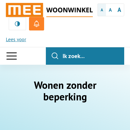
A
A
A
MEE
Lees voor
Handige
links
Ik zoek...
Wonen zonder
beperking