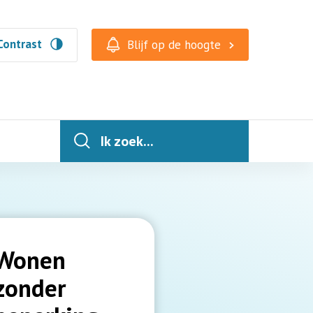
Contrast
Blijf op de hoogte
Ik zoek...
Wonen
zonder