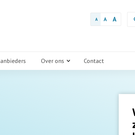
A
A
A
aanbieders
Over ons
Contact