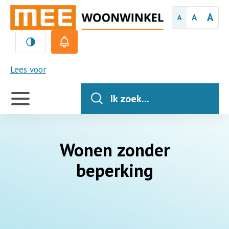
A
A
A
MEE
Lees voor
Handige
links
Ik zoek...
Wonen zonder
beperking