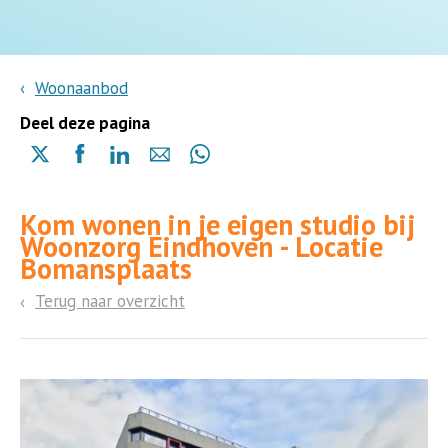
Woonaanbod
Deel deze pagina
Delen
Delen
Delen
Delen
Delen
via
via
via
via
via
X
Facebook
Linkedin
e-
Whatsapp
Kom wonen in je eigen studio bij
(opent
(opent
(opent
mail
(opent
Woonzorg Eindhoven - Locatie
in
in
in
in
Bomansplaats
een
een
een
een
nieuwe
nieuwe
nieuwe
nieuwe
Terug naar overzicht
pagina)
pagina)
pagina)
pagina)