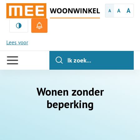
A
A
A
MEE
Lees voor
Handige
links
Ik zoek...
Wonen zonder
beperking