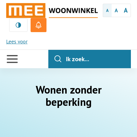
A
A
A
MEE
Lees voor
Handige
links
Ik zoek...
Wonen zonder
beperking