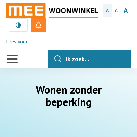
A
A
A
MEE
Lees voor
Handige
links
Ik zoek...
Wonen zonder
beperking