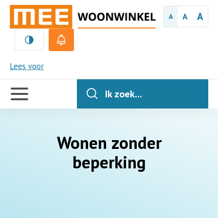
A
A
A
MEE
Lees voor
Handige
links
Ik zoek...
Wonen zonder
beperking