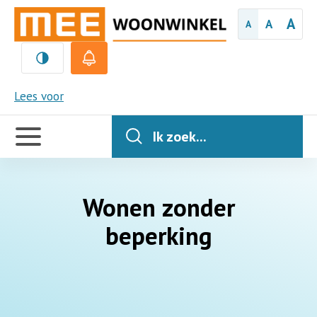
A
A
A
MEE
Lees voor
Handige
links
Ik zoek...
Wonen zonder
beperking