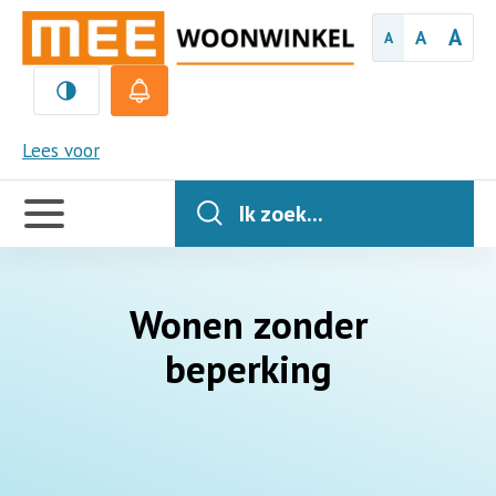
A
A
A
MEE
Lees voor
Handige
links
Ik zoek...
Wonen zonder
beperking