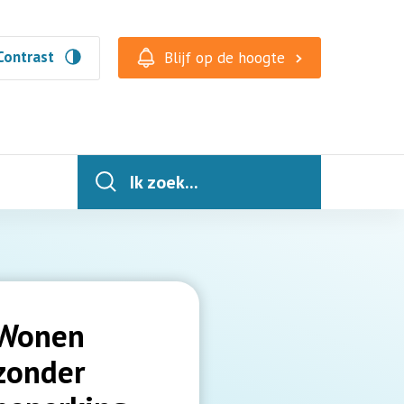
Contrast
Blijf op de hoogte
Ik zoek...
Wonen
zonder