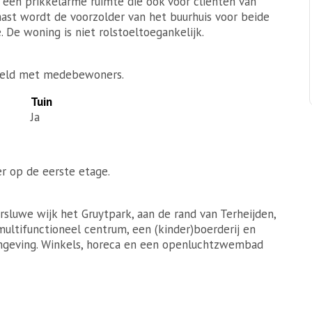
r een prikkelarme ruimte die ook voor cliënten van
aast wordt de voorzolder van het buurhuis voor beide
 De woning is niet rolstoeltoegankelijk.
eld met medebewoners.
Tuin
Ja
r op de eerste etage.
sluwe wijk het Gruytpark, aan de rand van Terheijden,
ultifunctioneel centrum, een (kinder)boerderij en
omgeving. Winkels, horeca en een openluchtzwembad