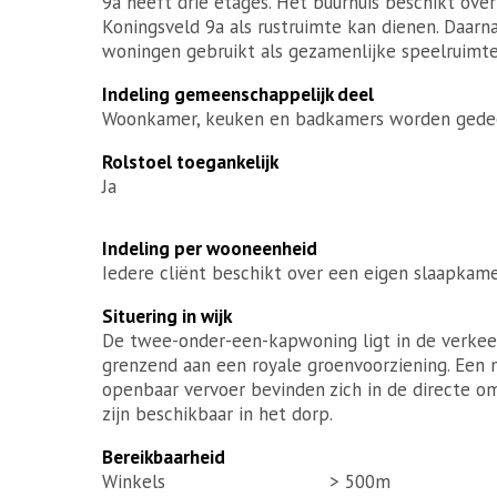
9a heeft drie etages. Het buurhuis beschikt ove
Koningsveld 9a als rustruimte kan dienen. Daarn
woningen gebruikt als gezamenlijke speelruimte.
Indeling gemeenschappelijk deel
Woonkamer, keuken en badkamers worden gede
Rolstoel toegankelijk
Ja
Indeling per wooneenheid
Iedere cliënt beschikt over een eigen slaapkame
Situering in wijk
De twee-onder-een-kapwoning ligt in de verkeer
grenzend aan een royale groenvoorziening. Een m
openbaar vervoer bevinden zich in de directe 
zijn beschikbaar in het dorp.
Bereikbaarheid
Winkels
> 500m