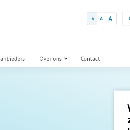
A
A
A
aanbieders
Over ons
Contact