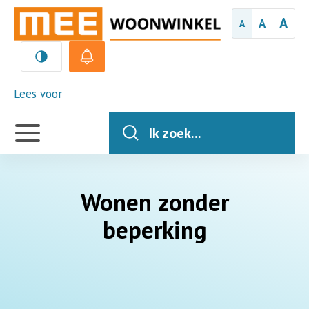
A
A
A
MEE
Lees voor
Handige
links
Ik zoek...
Wonen zonder
beperking